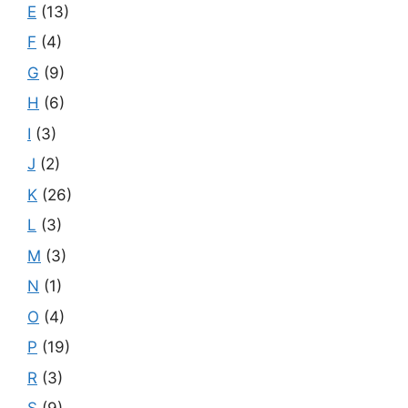
E
(13)
F
(4)
G
(9)
H
(6)
I
(3)
J
(2)
K
(26)
L
(3)
M
(3)
N
(1)
O
(4)
P
(19)
R
(3)