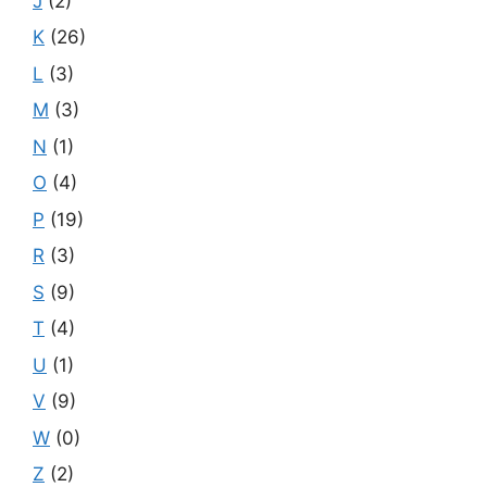
J
(2)
K
(26)
L
(3)
M
(3)
N
(1)
O
(4)
P
(19)
R
(3)
S
(9)
T
(4)
U
(1)
V
(9)
W
(0)
Z
(2)