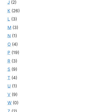
J
(2)
K
(26)
L
(3)
M
(3)
N
(1)
O
(4)
P
(19)
R
(3)
S
(9)
T
(4)
U
(1)
V
(9)
W
(0)
Z
(2)