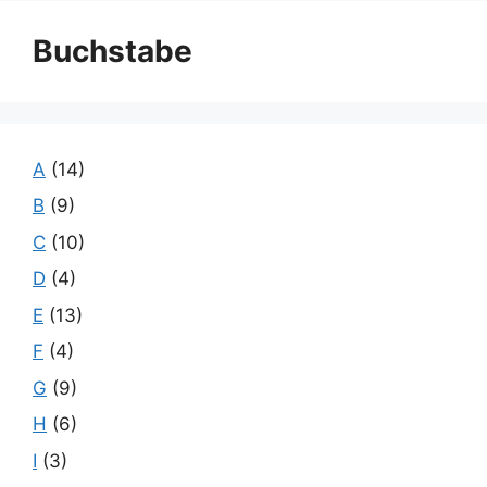
Buchstabe
A
(14)
B
(9)
C
(10)
D
(4)
E
(13)
F
(4)
G
(9)
H
(6)
I
(3)