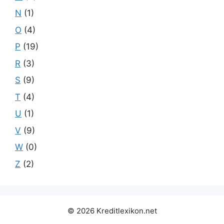
N
(1)
O
(4)
P
(19)
R
(3)
S
(9)
T
(4)
U
(1)
V
(9)
W
(0)
Z
(2)
© 2026 Kreditlexikon.net