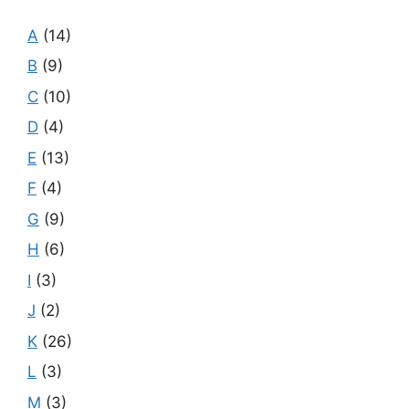
A
(14)
B
(9)
C
(10)
D
(4)
E
(13)
F
(4)
G
(9)
H
(6)
I
(3)
J
(2)
K
(26)
L
(3)
M
(3)