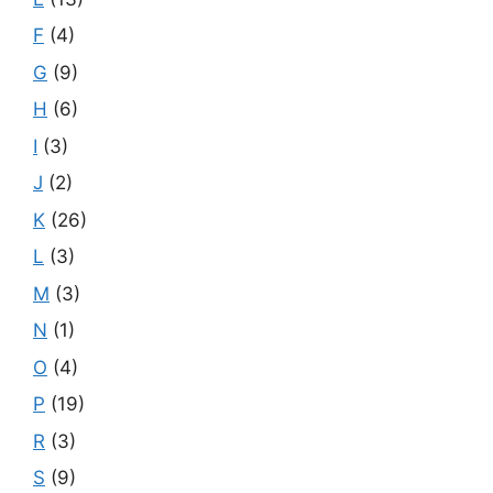
F
(4)
G
(9)
H
(6)
I
(3)
J
(2)
K
(26)
L
(3)
M
(3)
N
(1)
O
(4)
P
(19)
R
(3)
S
(9)