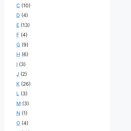
C
(10)
D
(4)
E
(13)
F
(4)
G
(9)
H
(6)
I
(3)
J
(2)
K
(26)
L
(3)
M
(3)
N
(1)
O
(4)