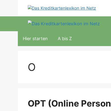
Zum
Inhalt
springen
Hier starten
A bis Z
O
OPT (Online Person