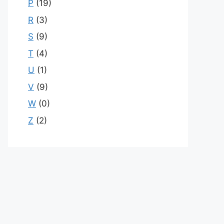
P
(19)
R
(3)
S
(9)
T
(4)
U
(1)
V
(9)
W
(0)
Z
(2)