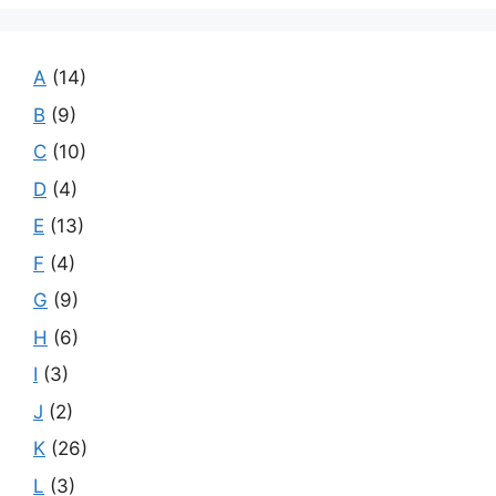
A
(14)
B
(9)
C
(10)
D
(4)
E
(13)
F
(4)
G
(9)
H
(6)
I
(3)
J
(2)
K
(26)
L
(3)