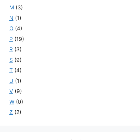
M
(3)
N
(1)
O
(4)
P
(19)
R
(3)
S
(9)
T
(4)
U
(1)
V
(9)
W
(0)
Z
(2)