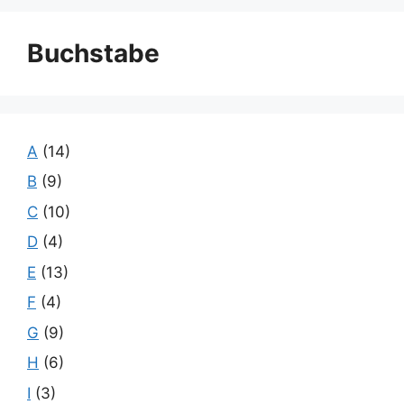
Buchstabe
A
(14)
B
(9)
C
(10)
D
(4)
E
(13)
F
(4)
G
(9)
H
(6)
I
(3)