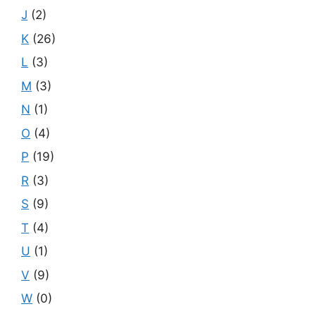
J
(2)
K
(26)
L
(3)
M
(3)
N
(1)
O
(4)
P
(19)
R
(3)
S
(9)
T
(4)
U
(1)
V
(9)
W
(0)