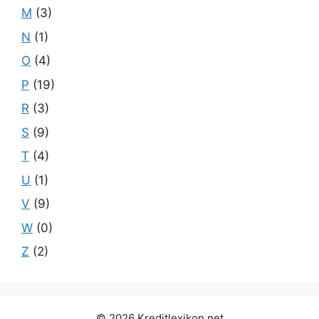
M
(3)
N
(1)
O
(4)
P
(19)
R
(3)
S
(9)
T
(4)
U
(1)
V
(9)
W
(0)
Z
(2)
© 2026 Kreditlexikon.net