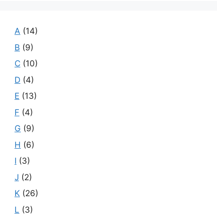
A
(14)
B
(9)
C
(10)
D
(4)
E
(13)
F
(4)
G
(9)
H
(6)
I
(3)
J
(2)
K
(26)
L
(3)