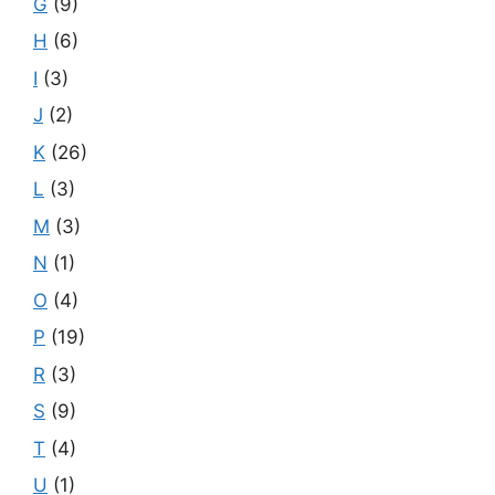
G
(9)
H
(6)
I
(3)
J
(2)
K
(26)
L
(3)
M
(3)
N
(1)
O
(4)
P
(19)
R
(3)
S
(9)
T
(4)
U
(1)