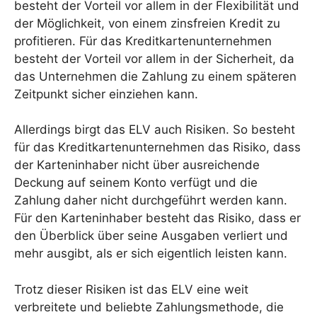
besteht der Vorteil vor allem in der Flexibilität und
der Möglichkeit, von einem zinsfreien Kredit zu
profitieren. Für das Kreditkartenunternehmen
besteht der Vorteil vor allem in der Sicherheit, da
das Unternehmen die Zahlung zu einem späteren
Zeitpunkt sicher einziehen kann.
Allerdings birgt das ELV auch Risiken. So besteht
für das Kreditkartenunternehmen das Risiko, dass
der Karteninhaber nicht über ausreichende
Deckung auf seinem Konto verfügt und die
Zahlung daher nicht durchgeführt werden kann.
Für den Karteninhaber besteht das Risiko, dass er
den Überblick über seine Ausgaben verliert und
mehr ausgibt, als er sich eigentlich leisten kann.
Trotz dieser Risiken ist das ELV eine weit
verbreitete und beliebte Zahlungsmethode, die