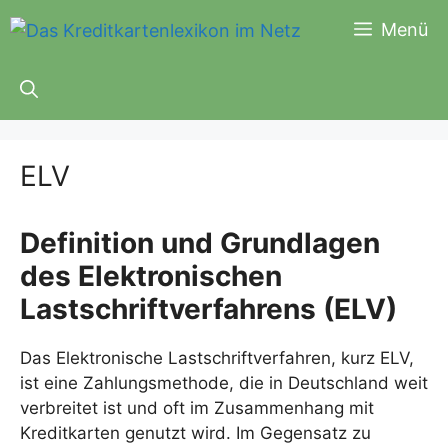
Zum
Menü
Inhalt
springen
ELV
Definition und Grundlagen
des Elektronischen
Lastschriftverfahrens (ELV)
Das Elektronische Lastschriftverfahren, kurz ELV,
ist eine Zahlungsmethode, die in Deutschland weit
verbreitet ist und oft im Zusammenhang mit
Kreditkarten genutzt wird. Im Gegensatz zu