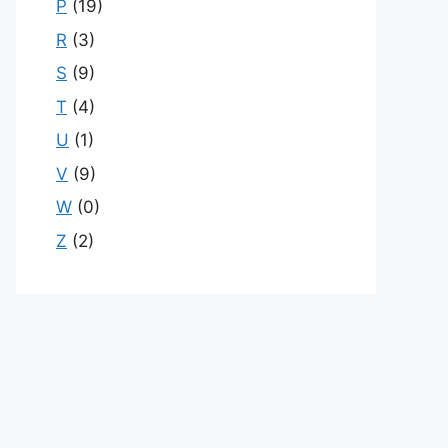
P
(19)
R
(3)
S
(9)
T
(4)
U
(1)
V
(9)
W
(0)
Z
(2)