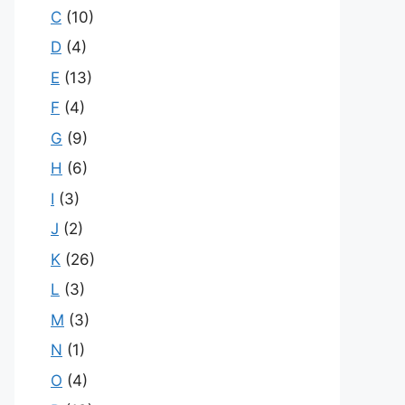
C
(10)
D
(4)
E
(13)
F
(4)
G
(9)
H
(6)
I
(3)
J
(2)
K
(26)
L
(3)
M
(3)
N
(1)
O
(4)