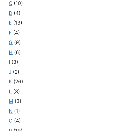
C
(10)
D
(4)
E
(13)
F
(4)
G
(9)
H
(6)
I
(3)
J
(2)
K
(26)
L
(3)
M
(3)
N
(1)
O
(4)
P
(19)