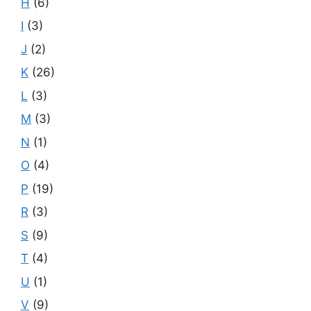
H
(6)
I
(3)
J
(2)
K
(26)
L
(3)
M
(3)
N
(1)
O
(4)
P
(19)
R
(3)
S
(9)
T
(4)
U
(1)
V
(9)