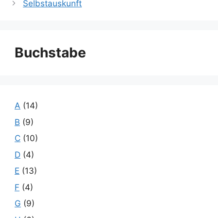
Selbstauskunft
Buchstabe
A
(14)
B
(9)
C
(10)
D
(4)
E
(13)
F
(4)
G
(9)