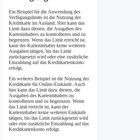
Ein Beispiel für die Anwendung des
Verfügungslimits ist die Nutzung der
Kreditkarte im Ausland. Hier kann das
Limit dazu dienen, die Ausgaben des
Karteninhabers zu kontrollieren und zu
begrenzen. Wenn das Limit erreicht ist,
kann der Karteninhaber keine weiteren
Ausgaben tätigen, bis das Limit
zurückgesetzt wird oder eine zusätzliche
Einzahlung auf das Kreditkartenkonto
erfolgt.
Ein weiteres Beispiel ist die Nutzung der
Kreditkarte für Online-Einkäufe. Auch
hier kann das Limit dazu dienen, die
Ausgaben des Karteninhabers zu
kontrollieren und zu begrenzen. Wenn
das Limit erreicht ist, kann der
Karteninhaber keine weiteren Einkäufe
tätigen, bis das Limit zurückgesetzt wird
oder eine zusätzliche Einzahlung auf das
Kreditkartenkonto erfolgt.