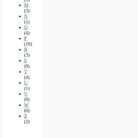
M
(3)
N
(1)
O
(4)
P
(19)
R
(3)
S
(9)
T
(4)
U
(1)
V
(9)
W
(0)
Z
(2)