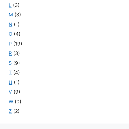
L
(3)
M
(3)
N
(1)
O
(4)
P
(19)
R
(3)
S
(9)
T
(4)
U
(1)
V
(9)
W
(0)
Z
(2)