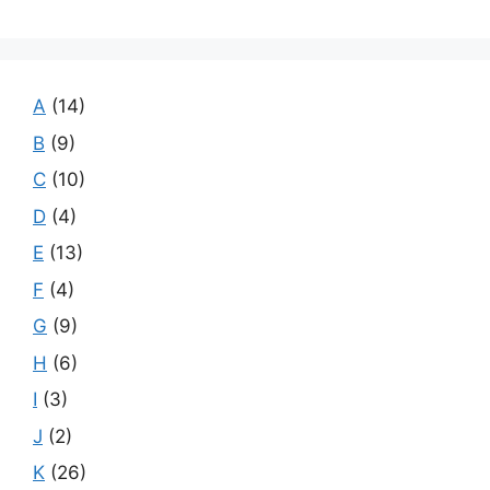
A
(14)
B
(9)
C
(10)
D
(4)
E
(13)
F
(4)
G
(9)
H
(6)
I
(3)
J
(2)
K
(26)