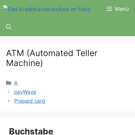
Zum
Menü
Inhalt
springen
ATM (Automated Teller
Machine)
Kategorien
A
payWave
Prepaid card
Buchstabe