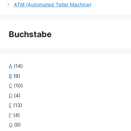
ATM (Automated Teller Machine)
Buchstabe
A
(14)
B
(9)
C
(10)
D
(4)
E
(13)
F
(4)
G
(9)