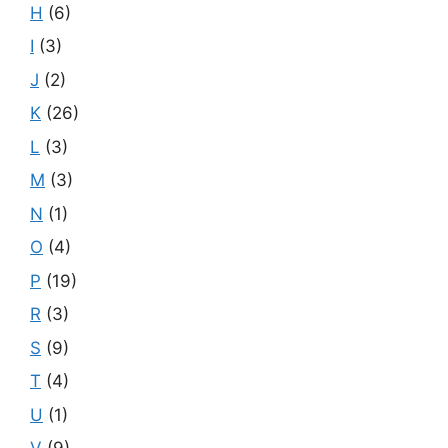
H
(6)
I
(3)
J
(2)
K
(26)
L
(3)
M
(3)
N
(1)
O
(4)
P
(19)
R
(3)
S
(9)
T
(4)
U
(1)