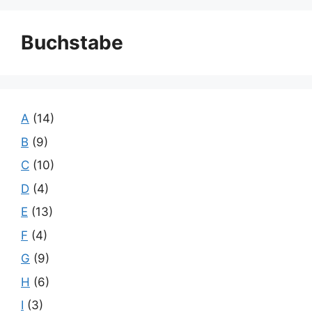
Buchstabe
A
(14)
B
(9)
C
(10)
D
(4)
E
(13)
F
(4)
G
(9)
H
(6)
I
(3)