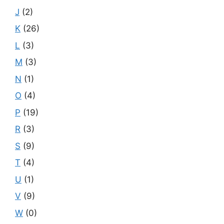
J
(2)
K
(26)
L
(3)
M
(3)
N
(1)
O
(4)
P
(19)
R
(3)
S
(9)
T
(4)
U
(1)
V
(9)
W
(0)