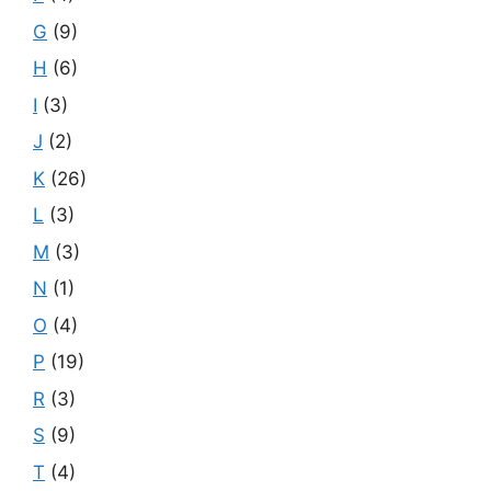
G
(9)
H
(6)
I
(3)
J
(2)
K
(26)
L
(3)
M
(3)
N
(1)
O
(4)
P
(19)
R
(3)
S
(9)
T
(4)