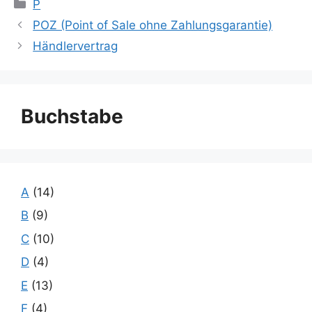
Kategorien
P
POZ (Point of Sale ohne Zahlungsgarantie)
Händlervertrag
Buchstabe
A
(14)
B
(9)
C
(10)
D
(4)
E
(13)
F
(4)