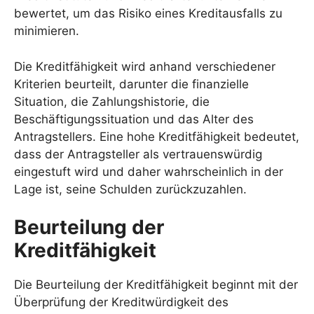
bewertet, um das Risiko eines Kreditausfalls zu
minimieren.
Die Kreditfähigkeit wird anhand verschiedener
Kriterien beurteilt, darunter die finanzielle
Situation, die Zahlungshistorie, die
Beschäftigungssituation und das Alter des
Antragstellers. Eine hohe Kreditfähigkeit bedeutet,
dass der Antragsteller als vertrauenswürdig
eingestuft wird und daher wahrscheinlich in der
Lage ist, seine Schulden zurückzuzahlen.
Beurteilung der
Kreditfähigkeit
Die Beurteilung der Kreditfähigkeit beginnt mit der
Überprüfung der Kreditwürdigkeit des