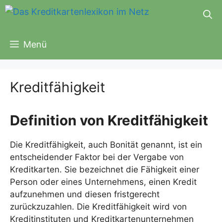
Zum
Inhalt
springen
Menü
Kreditfähigkeit
Definition von Kreditfähigkeit
Die Kreditfähigkeit, auch Bonität genannt, ist ein
entscheidender Faktor bei der Vergabe von
Kreditkarten. Sie bezeichnet die Fähigkeit einer
Person oder eines Unternehmens, einen Kredit
aufzunehmen und diesen fristgerecht
zurückzuzahlen. Die Kreditfähigkeit wird von
Kreditinstituten und Kreditkartenunternehmen