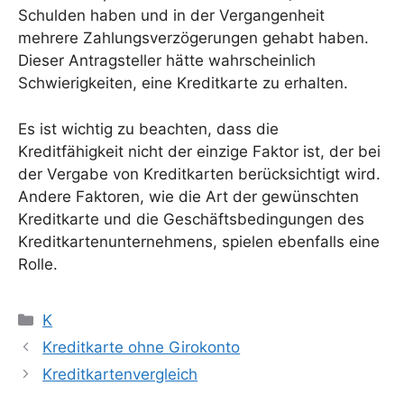
Schulden haben und in der Vergangenheit
mehrere Zahlungsverzögerungen gehabt haben.
Dieser Antragsteller hätte wahrscheinlich
Schwierigkeiten, eine Kreditkarte zu erhalten.
Es ist wichtig zu beachten, dass die
Kreditfähigkeit nicht der einzige Faktor ist, der bei
der Vergabe von Kreditkarten berücksichtigt wird.
Andere Faktoren, wie die Art der gewünschten
Kreditkarte und die Geschäftsbedingungen des
Kreditkartenunternehmens, spielen ebenfalls eine
Rolle.
Kategorien
K
Kreditkarte ohne Girokonto
Kreditkartenvergleich