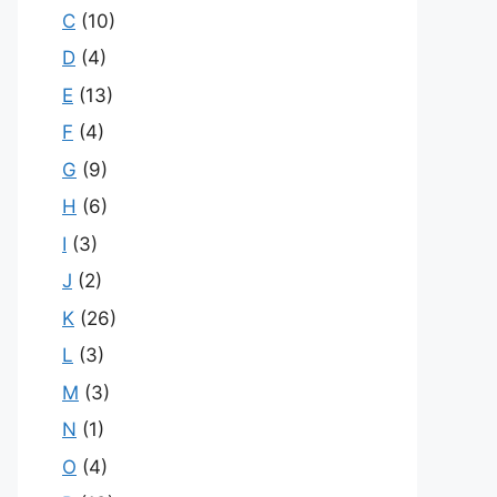
C
(10)
D
(4)
E
(13)
F
(4)
G
(9)
H
(6)
I
(3)
J
(2)
K
(26)
L
(3)
M
(3)
N
(1)
O
(4)