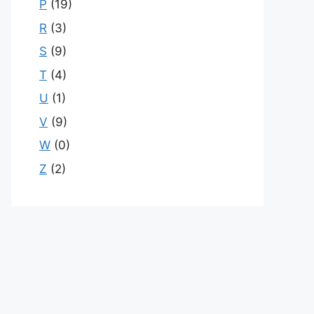
P
(19)
R
(3)
S
(9)
T
(4)
U
(1)
V
(9)
W
(0)
Z
(2)